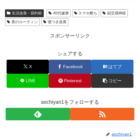
生活改善・節約術
40代健康
スマホ断ち
副交感神経
夜のルーティン
寝つき改善
スポンサーリンク
シェアする
X
Facebook
はてブ
LINE
Pinterest
コピー
aochiyan1をフォローする
aochiyan1