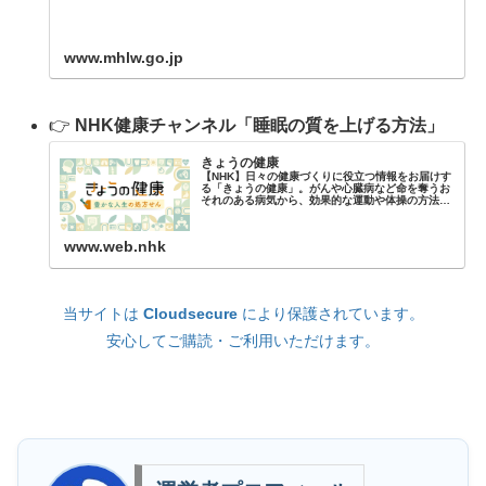
www.mhlw.go.jp
👉
NHK健康チャンネル「睡眠の質を上げる方法」
きょうの健康
【NHK】日々の健康づくりに役立つ情報をお届けす
る「きょうの健康」。がんや心臓病など命を奪うお
それのある病気から、効果的な運動や体操の方法ま
で、確かな取材に基づいた信頼のおける医学・健康
の最新情報を、第一線で活躍する医師・専門家の
方々をゲス...
www.web.nhk
当サイトは
Cloudsecure
により保護されています。
安心してご購読・ご利用いただけます。