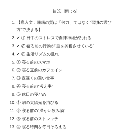
ー
ヤ
目次
ー
【導入文：睡眠の質は「努力」ではなく“習慣の選び
方”で決まる】
✔ ① 日中のストレスで自律神経が乱れる
✔ ② 寝る前の行動が“脳を興奮させている”
✔ ③ 生活リズムの乱れ
① 寝る前のスマホ
② 寝る直前のカフェイン
③ 夜遅くの重い食事
④ 寝る前の“考え事”
⑤ 休日の寝だめ
① 朝の太陽光を浴びる
② 寝る前の“温かい飲み物”
③ 寝る前のストレッチ
④ 寝る時間を毎日そろえる