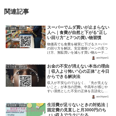
関連記事
スーパーでムダ買いが止まらない
生活改善・節約術
人へ｜食費が自然と下がる“正し
い回り方”と7つの買い物習慣
物価高でも食費を確実に下げるスーパー
の回り方を解説。安定価格ゾーンの見つ
け方、無駄買いを減らす買い物ルーティ
ン、値上がりしやすい商品の見極め方を
aochiyan1
紹介。今日からできる節約術で家計を守
る。
お金の不安が消えない本当の理由
生活改善・節約術
｜収入より怖い“心の正体”と今日
からできる解決法
収入が不安なのではなく、「先が見えな
いこと」が本当の恐怖。中高年が感じや
すい漠然とした不安の正体を言語化し、
今日からできる対処法を紹介します。働
aochiyan1
き方・お金・人間関係の変化に揺れない
ためのヒントをまとめました。
生活費が足りないときの対処法｜
生活改善・節約術
固定費の見直しと月3000円のち
ょい収入でラクになる