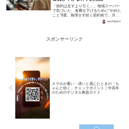
「節約は足すより引く」。地域スーパー
で気づいた、食費を下げるために“やめた
こと”8選。無理せず続く節約術で、月
5,000円の食費を減らしたリアル体験を紹
aochiyan1
介。今日からできる生活改善ヒント。
スポンサーリンク
スマホが重い・遅いと感じたときの「ち
ゃんと効く」チェックポイント｜中高年
のためのデジタル救急ガイド