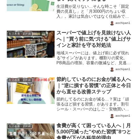
生活費が足りない…そんな時こそ「固定
費の見直し」と「月3000円のちょい収
入」。家計は気合いではなく仕組みで変
わる。今日からできる3つの工夫で、1年
aochiyan1
後には36000円分の余裕をつくろう。
スーパーで値上げを見抜けない人
生活改善・節約術
へ｜“買う前に気づける”値上げサ
インと家計を守る対処法
地域スーパーには、値上げ前に必ず現れ
る“サイン”があります。棚割りの変化、
PB商品の増加、容量の微減など、見逃し
がちなポイントをわかりやすく解説。家
aochiyan1
計を守るために知っておきたい「値上げ
の前兆」をまとめました。
節約しているのにお金が減る人へ
生活改善・節約術
｜“逆に損する習慣”の正体と今日
から直せる改善ステップ
節約してるのにお金が減る…？実は「頑
張るほど損する習慣」があります。割引
シール・スーパーのはしご・安物買いな
ど、生活の中で見落としがちな7つの落と
aochiyan1
し穴を紹介。無理なく続けられる節約術
で家計をラクに。
食費が高くて困っている人へ｜月
生活改善・節約術
5,000円減った“やめた習慣”8つと
食費が下がる科学的理由