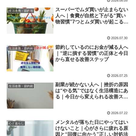
2026.08.05
スーパーでムダ買いが止まらない
生活改善・節約術
人へ｜食費が自然と下がる“買い
物習慣”7つとムダ買いが起こる心
理的理由
2026.07.30
節約しているのにお金が減る人へ
生活改善・節約術
｜“逆に損する習慣”の正体と今日
から直せる改善ステップ
2026.07.25
副業が続かない人へ｜挫折の原因
生活改善・節約術
は“やる気”ではなく生活構造にあ
る｜今日から変えられる改善ステ
ップ
2026.07.22
メンタルが落ちた日にやってはい
心と暮らし
けないこと｜心がさらに疲れる原
因と“回復に向かう”正しい対処法