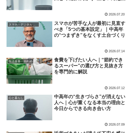
2026.07.20
スマホが苦手な人が最初に見直す
スマホ・デジタル入門
べき「5つの基本設定」｜中高年
の“つまずき”をなくす土台づくり
2026.07.14
食費を下げたい人へ｜“節約でき
生活改善・節約術
るスーパー”の選び方と見抜き方
を専門的に解説
2026.07.12
中高年の“生きづらさ”が消えない
心と暮らし
人へ｜心が重くなる本当の理由と
今日からできる向き合い方
2026.07.09