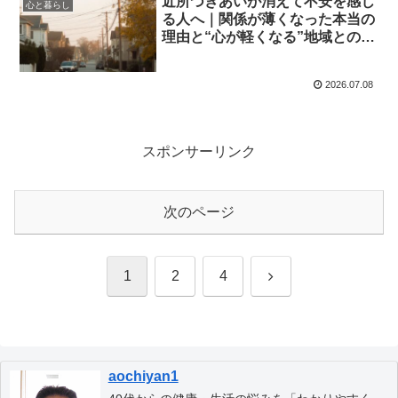
近所づきあいが消えて不安を感じ
心と暮らし
る人へ｜関係が薄くなった本当の
理由と“心が軽くなる”地域との付
き合い方
2026.07.08
スポンサーリンク
次のページ
次
1
2
4
へ
aochiyan1