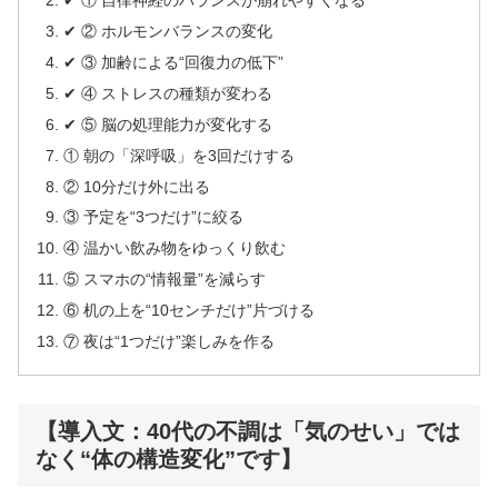
✔ ① 自律神経のバランスが崩れやすくなる
✔ ② ホルモンバランスの変化
✔ ③ 加齢による“回復力の低下”
✔ ④ ストレスの種類が変わる
✔ ⑤ 脳の処理能力が変化する
① 朝の「深呼吸」を3回だけする
② 10分だけ外に出る
③ 予定を“3つだけ”に絞る
④ 温かい飲み物をゆっくり飲む
⑤ スマホの“情報量”を減らす
⑥ 机の上を“10センチだけ”片づける
⑦ 夜は“1つだけ”楽しみを作る
【導入文：40代の不調は「気のせい」では
なく“体の構造変化”です】