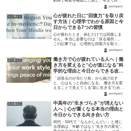
動画で概要を確認したあと、本文で詳し
い手順をご覧いただけます。それでは、
aochiyan1
この記事をゆっくりお楽しみください。
【導入文：近所づきあいが減るのは「時
心が疲れた日に“回復力”を取り戻
心と暮らし
代の変化」であり、あなた...
す方法｜心理学でわかる原因と今
日からできる7つの習慣
心が疲れたとき、休むだけでは回復しま
せん。本当に必要なのは「戻る場所」。
この記事では、心理的な回復力を取り戻
すための考え方と、今日からできる小さ
aochiyan1
な行動を紹介します。
働き方で心が疲れている人へ｜働
心と暮らし
き方を変えると“心が楽になる”科
学的な理由と今日からできる改善
法
「頑張るのが当たり前」から抜け出す
と、心はもっと自由になる。 働き方を変
えることで見えてくる“楽に生きる”ための
視点を紹介。 共感と問いを通して、自分
aochiyan1
らしい働き方を考えるヒントを届けま
す。
中高年の“生きづらさ”が消えない
心と暮らし
人へ｜心が重くなる本当の理由と
今日からできる向き合い方
40代・50代で「なんかしんどい」と感じ
る理由は、年齢ではなく“生き方の変化”。