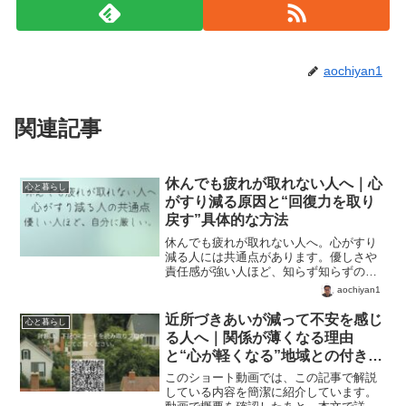
aochiyan1
関連記事
休んでも疲れが取れない人へ｜心
心と暮らし
がすり減る原因と“回復力を取り
戻す”具体的な方法
休んでも疲れが取れない人へ。心がすり
減る人には共通点があります。優しさや
責任感が強い人ほど、知らず知らずのう
ちに心を削っています。今日だけは、自
aochiyan1
分にも少し優しくしてあげてください。
近所づきあいが減って不安を感じ
心と暮らし
る人へ｜関係が薄くなる理由
と“心が軽くなる”地域との付き合
い方
このショート動画では、この記事で解説
している内容を簡潔に紹介しています。