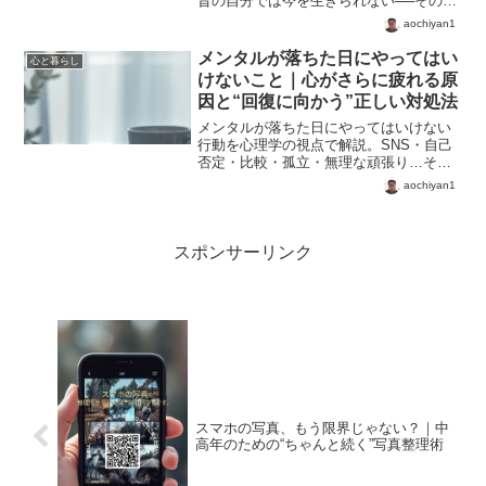
昔の自分では今を生きられない──その違
和感の正体と、今日からできる向き合い
aochiyan1
方を解説します。
メンタルが落ちた日にやってはい
心と暮らし
けないこと｜心がさらに疲れる原
因と“回復に向かう”正しい対処法
メンタルが落ちた日にやってはいけない
行動を心理学の視点で解説。SNS・自己
否定・比較・孤立・無理な頑張り…その5
つを避けるだけで、心は回復へ向かいま
aochiyan1
す。「今日の仕事は壊れないこと」から
始めよう。
スポンサーリンク
スマホの写真、もう限界じゃない？｜中
高年のための“ちゃんと続く”写真整理術