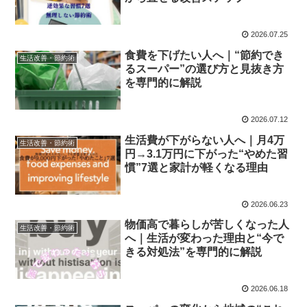
2026.07.25
食費を下げたい人へ｜“節約でき
生活改善・節約術
るスーパー”の選び方と見抜き方
を専門的に解説
2026.07.12
生活費が下がらない人へ｜月4万
生活改善・節約術
円→3.1万円に下がった“やめた習
慣”7選と家計が軽くなる理由
2026.06.23
物価高で暮らしが苦しくなった人
生活改善・節約術
へ｜生活が変わった理由と“今で
きる対処法”を専門的に解説
2026.06.18