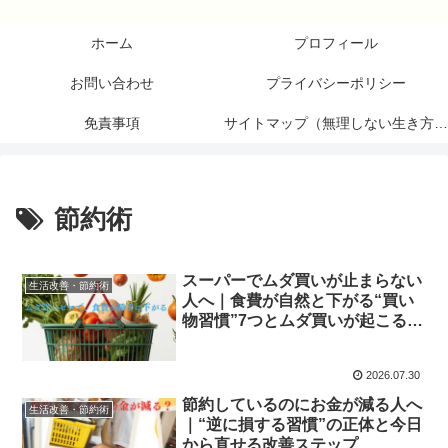
ホーム
プロフィール
お問い合わせ
プライバシーポリシー
免責事項
サイトマップ（無理しない生き方研究所）
節約術
スーパーでムダ買いが止まらない
生活改善・節約術
人へ｜食費が自然と下がる“買い
物習慣”7つとムダ買いが起こる心
理的理由
2026.07.30
節約しているのにお金が減る人へ
生活改善・節約術
｜“逆に損する習慣”の正体と今日
から直せる改善ステップ